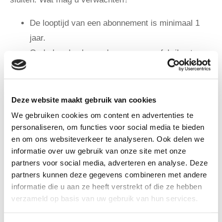
De looptijd van een abonnement is minimaal 1
jaar.
Onderhoud volgens de opgave van fabrikant.
Regulier Plus abonnement is inclusief het
arbeidsloon bij storingen.
Een All-in abonnement is inclusief het vervangen
Deze website maakt gebruik van cookies
van onderdelen tot een maximum van € 175,00
We gebruiken cookies om content en advertenties te
per jaar.
personaliseren, om functies voor social media te bieden
en om ons websiteverkeer te analyseren. Ook delen we
Abonnementen gaan de eerstvolgende maand na
informatie over uw gebruik van onze site met onze
de aanmelding in.
partners voor social media, adverteren en analyse. Deze
Voor ingang van het abonnement wordt er op
partners kunnen deze gegevens combineren met andere
regiebasis (€ 46,50 excl. btw) een inspectie
informatie die u aan ze heeft verstrekt of die ze hebben
verzameld op basis van uw gebruik van hun services.
uitgevoerd. De eventuele hieruit voortkomende
gebreken worden volgens de dan geldende