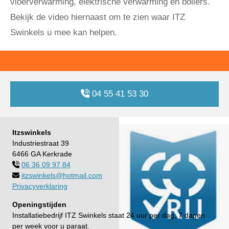
vloerverwarming, elektrische verwarming en boilers.
Bekijk de video hiernaast om te zien waar ITZ
Swinkels u mee kan helpen.
04 55 41 53 30
Itzswinkels
Industriestraat 39
6466 GA Kerkrade
06 36 09 97 84

itzswinkels@hotmail.com

Privacyverklaring
Openingstijden
Installatiebedrijf ITZ Swinkels staat 24 uur per dag, 7 dagen
per week voor u paraat.